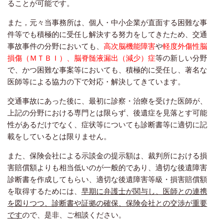
ることが可能です。
また，元々当事務所は、個人・中小企業が直面する困難な事
件等でも積極的に受任し解決する努力をしてきたため、交通
事故事件の分野においても、
高次脳機能障害
や
軽度外傷性脳
損傷（ＭＴＢＩ）、脳脊髄液漏出（減少）症
等の新しい分野
で、かつ困難な事案等においても、積極的に受任し、著名な
医師等による協力の下で対応・解決してきています。
交通事故にあった後に、最初に診察・治療を受けた医師が、
上記の分野における専門とは限らず、後遺症を見落とす可能
性があるだけでなく、症状等についても診断書等に適切に記
載をしているとは限りません。
また、保険会社による示談金の提示額は、裁判所における損
害賠償額よりも相当低いのが一般的であり、適切な後遺障害
診断書を作成してもらい、適切な後遺障害等級・損害賠償額
を取得するためには、
早期に弁護士が関与し、医師との連携
を図りつつ、診断書や証拠の確保、保険会社との交渉が重要
です
ので、是非、ご相談ください。