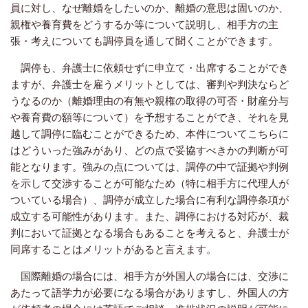
員に対し、なぜ離婚をしたいのか、離婚の意思は固いのか、
親権や養育費をどうするか等について説明し、相手方の主
張・考えについても調停員を通して聞くことができます。
調停も、弁護士に依頼せずに申立て・出席することができ
ますが、弁護士を雇うメリットとしては、審判や判決ならど
うなるのか（離婚理由の有無や親権の取得の可否・財産分与
や養育費の額等について）を予想することができ、それを見
越して調停に臨むことができるため、本件についてこちらに
はどういった強みがあり、どの点で妥協すべきかの判断が可
能となります。強みの点については、調停の中で証拠や判例
を示して交渉することが可能なため（特に相手方に代理人が
ついている場合）、調停が成立した場合に有利な調停条項が
成立する可能性があります。また、調停における対応が、裁
判において証拠となる場合もあることを考えると、弁護士が
同席することはメリットがあると言えます。
国際離婚の場合には、相手方が外国人の場合には、交渉に
あたって語学力が必要になる場合がありますし、外国人の方