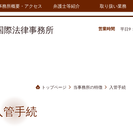
事務所概要・アクセス
弁護士等紹介
取り扱い業務
国際法律事務所
営業時間
平日9：
トップページ
当事務所の特徴
入管手続
入管手続